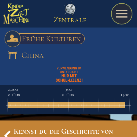
Zentrale
Frühe Kulturen
China
Spiel
A bis Z
2,000
300
v. Chr.
v. Chr.
1400
Termine
Schulmaterialien
Kennst du die Geschichte von