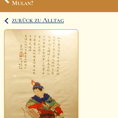
Mulan?
Ereignisse
zurück zu Alltag
Lucys Wissensbox
Karte
Quiz
Memospiel
Videos
Mach mit!
Buchtipps
Schulmaterialien