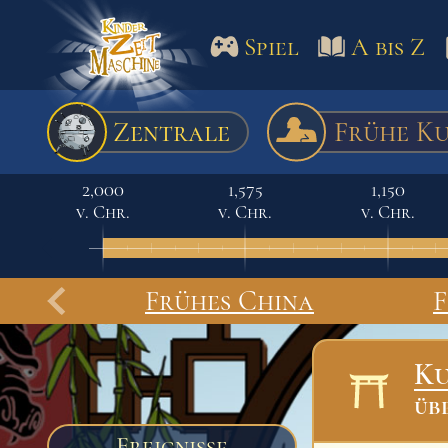
Spiel
A bis Z
Spiel
A bis Z
Termine
Zentrale
Frühe K
Schulm
2,000
1,575
1,150
v. Chr.
v. Chr.
v. Chr.
Frühes China
F
Ku
üb
Ereignisse