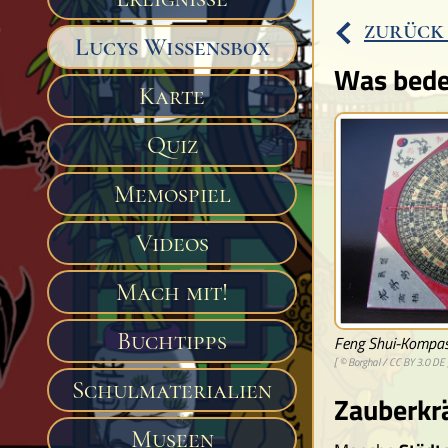
zurück
Lucys Wissensbox
Was bedeu
Karte
Quiz
Memospiel
Videos
Mach mit!
Buchtipps
Feng Shui-Kompa
[ ©
Borghal
/
CC BY 3.0 DE
Schulmaterialien
Zauberkrä
Museen