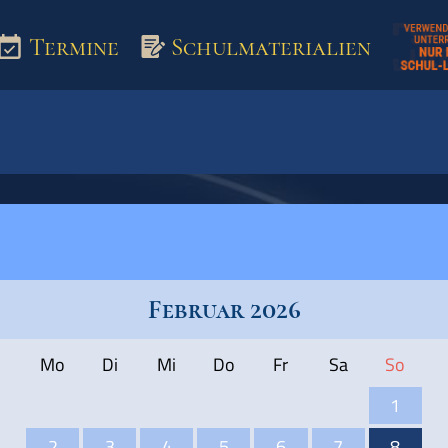
Termine
Schulmaterialien
aterialien
Februar 2026
Mo
Di
Mi
Do
Fr
Sa
So
1
2
3
4
5
6
7
8