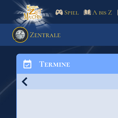
Spiel
A bis Z
Spiel
A bis Z
Termine
Zentrale
Schulm
Termine