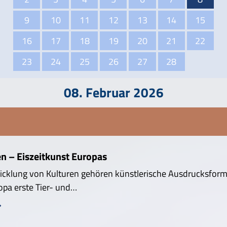
9
10
11
12
13
14
15
16
17
18
19
20
21
22
23
24
25
26
27
28
08. Februar 2026
n – Eiszeitkunst Europas
icklung von Kulturen gehören künstlerische Ausdrucksforme
opa erste Tier- und…