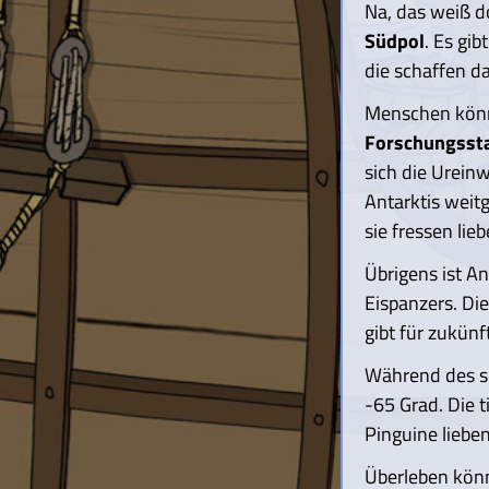
Na, das weiß d
Südpol
. Es gib
die schaffen da
Menschen könne
Forschungsst
sich die Urein
Antarktis weit
sie fressen lie
Übrigens ist A
Eispanzers. Die
gibt für zukün
Während des sü
-65 Grad. Die t
Pinguine lieben
Überleben könn