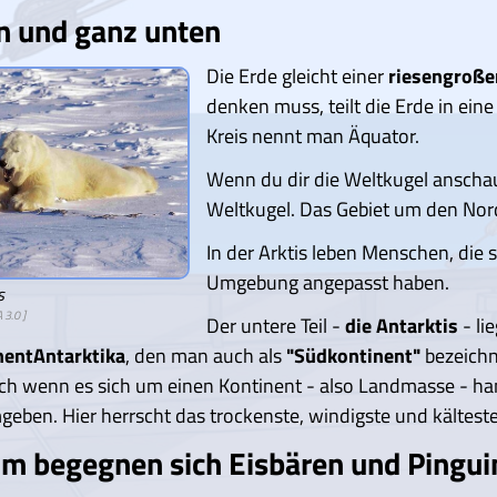
n und ganz unten
Die Erde gleicht einer
riesengroße
denken muss, teilt die Erde in ein
Kreis nennt man Äquator.
Wenn du dir die Weltkugel anschau
Weltkugel. Das Gebiet um den Nor
In der Arktis leben Menschen, die 
Umgebung angepasst haben.
s
 3.0
]
Der untere Teil -
die Antarktis
- li
nent
Antarktika
, den man auch als
"Südkontinent"
bezeichn
ch wenn es sich um einen Kontinent - also Landmasse - hand
geben. Hier herrscht das trockenste, windigste und kälteste
m begegnen sich Eisbären und Pinguin