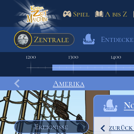
Spiel
A bis Z
Spiel
A bis Z
Termine
Zentrale
Entdeck
Schulm
1200
1300
1400
Amerika
No
Ereignisse
zurück