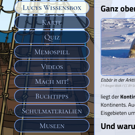
Ganz obe
Lucys Wissensbox
Karte
Quiz
Memospiel
Videos
Eisbär in der Arkti
Mach mit!
[ © Ansgar Walk /
CC BY-SA
Buchtipps
liegt der
Konti
Kontinents. Au
Schulmaterialien
Eisgebieten um
Und waru
Museen