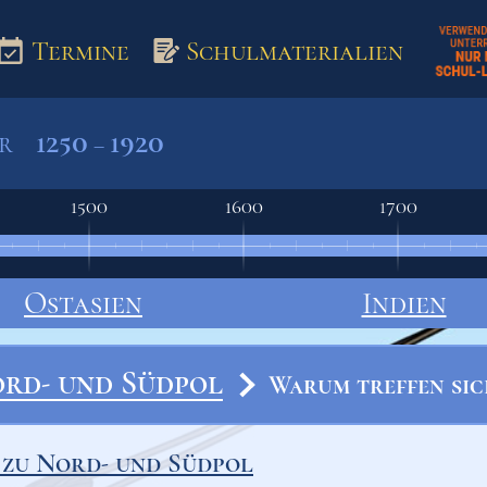
Termine
Schulmaterialien
1250
1920
er
–
aterialien
1500
1600
1700
Ostasien
Indien
rd- und Südpol
Warum treffen sic
 zu Nord- und Südpol