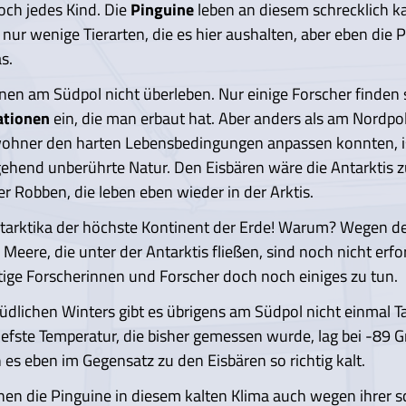
och jedes Kind. Die
Pinguine
leben an diesem schrecklich k
t nur wenige Tierarten, die es hier aushalten, aber eben die 
s.
n am Südpol nicht überleben. Nur einige Forscher finden s
ationen
ein, die man erbaut hat. Aber anders als am Nordpo
wohner den harten Lebensbedingungen anpassen konnten, is
gehend unberührte Natur. Den Eisbären wäre die Antarktis z
ber Robben, die leben eben wieder in der Arktis.
ntarktika der höchste Kontinent der Erde! Warum? Wegen d
 Meere, die unter der Antarktis fließen, sind noch nicht erfo
ftige Forscherinnen und Forscher doch noch einiges zu tun.
dlichen Winters gibt es übrigens am Südpol nicht einmal Tag
iefste Temperatur, die bisher gemessen wurde, lag bei -89 Gr
 es eben im Gegensatz zu den Eisbären so richtig kalt.
en die Pinguine in diesem kalten Klima auch wegen ihrer s