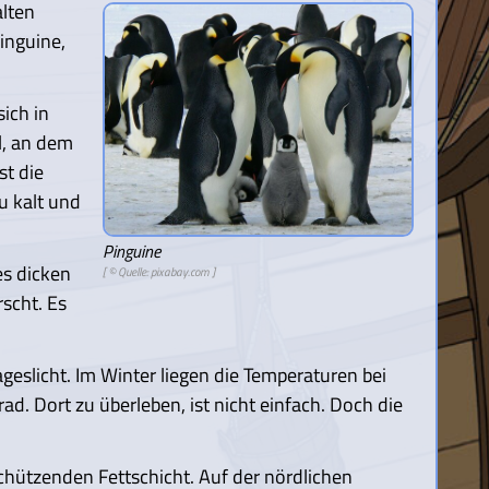
alten
Pinguine,
ich in
l, an dem
t die
u kalt und
Pinguine
es dicken
[ ©
Quelle: pixabay.com
]
rscht. Es
eslicht. Im Winter liegen die Temperaturen bei
ad. Dort zu überleben, ist nicht einfach. Doch die
chützenden Fettschicht. Auf der nördlichen