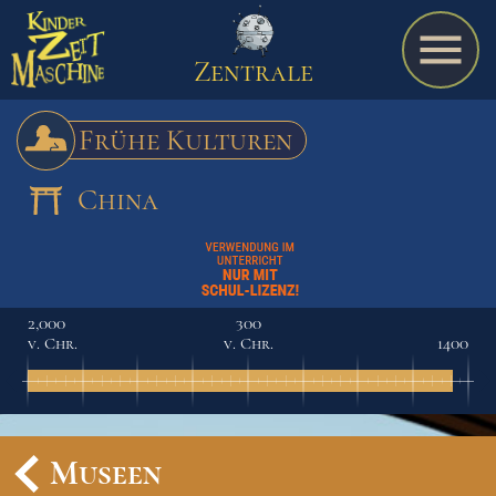
Zentrale
Frühe Kulturen
China
Spiel
A bis Z
2,000
300
v. Chr.
v. Chr.
1400
Termine
Schulmaterialien
Museen