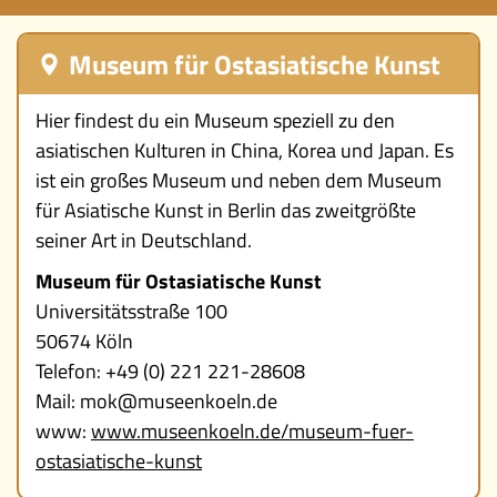
Ereignisse
Museum für Ostasiatische Kunst
Lucys Wissensbox
Hier findest du ein Museum speziell zu den
asiatischen Kulturen in China, Korea und Japan. Es
Karte
ist ein großes Museum und neben dem Museum
für Asiatische Kunst in Berlin das zweitgrößte
Quiz
seiner Art in Deutschland.
Memospiel
Museum für Ostasiatische Kunst
Universitätsstraße 100
Videos
50674 Köln
Telefon: +49 (0) 221 221-28608
Mach mit!
Mail: mok@museenkoeln.de
www:
www.museenkoeln.de/museum-fuer-
Buchtipps
ostasiatische-kunst
Schulmaterialien