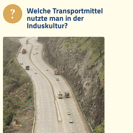
?
Welche Transportmittel
Ereignisse
nutzte man in der
Induskultur?
Lucys Wissensbox
Karte
Quiz
Memospiel
Mach mit!
Buchtipps
Schulmaterialien
Museen