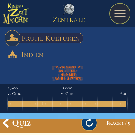
Zentrale
Frühe Kulturen
Indien
Spiel
A bis Z
2,600
1,000
v. Chr.
v. Chr.
600
Termine
Quiz
Frage
1
/
9
Schulmaterialien