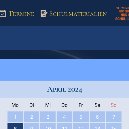
Termine
Schulmaterialien
aterialien
April 2024
Mo
Di
Mi
Do
Fr
Sa
So
1
2
3
4
5
6
7
8
9
10
11
12
13
14