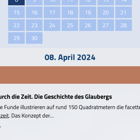
15
16
17
18
19
20
21
22
23
24
25
26
27
28
29
30
08. April 2024
ch die Zeit. Die Geschichte des Glaubergs
e Funde illustrieren auf rund 150 Quadratmetern die facett
zeit
. Das Konzept der…