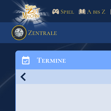
Spiel
A bis Z
Spiel
A bis Z
Termine
Zentrale
Schulm
Termine