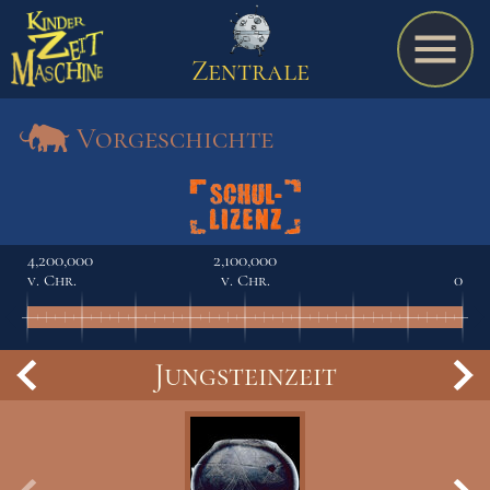
Zentrale
Vorgeschichte
Spiel
4,200,000
2,100,000
v. Chr.
v. Chr.
0
A bis Z
Jungsteinzeit
Termine
Schulmaterialien