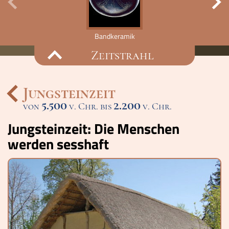
Bandkeramik
Zeitstrahl
Jungsteinzeit
5.500
2.200
von
v. Chr. bis
Ereignisse
v. Chr.
Jungsteinzeit: Die Menschen
Lucys Wissensbox
werden sesshaft
Karte
Quiz
Memospiel