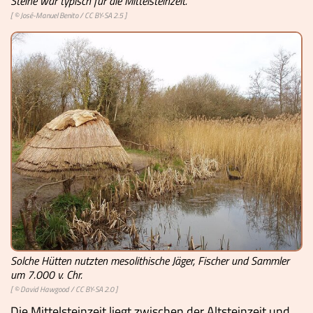
Steine war typisch für die Mittelsteinzeit.
[ ©
José-Manuel Benito
/
CC BY-SA 2.5
]
Solche Hütten nutzten mesolithische Jäger, Fischer und Sammler
um 7.000 v. Chr.
[ © David Hawgood /
CC BY-SA 2.0
]
Die Mittelsteinzeit liegt zwischen der
Altsteinzeit
und