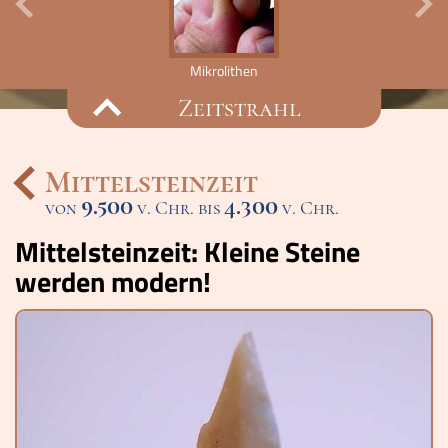
Mikrolithen
Zeitstrahl
Mittelsteinzeit
9.500
4.300
von
v. Chr. bis
Ereignisse
v. Chr.
Mittelsteinzeit: Kleine Steine
Lucys Wissensbox
werden modern!
Karte
Quiz
Memospiel