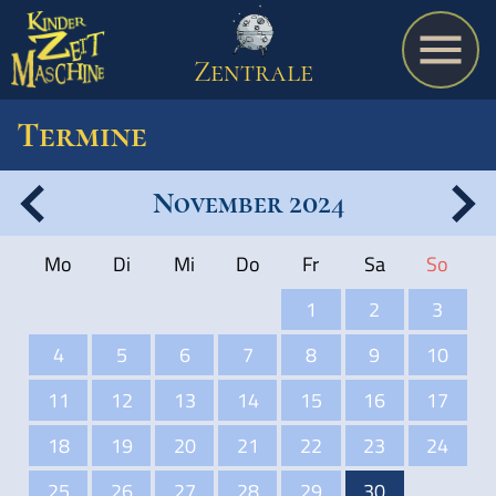
Zentrale
Termine
November 2024
Spiel
Mo
Di
Mi
Do
Fr
Sa
So
A bis Z
1
2
3
4
5
6
7
8
9
10
Termine
11
12
13
14
15
16
17
18
19
20
21
22
23
24
Schulmaterialien
25
26
27
28
29
30