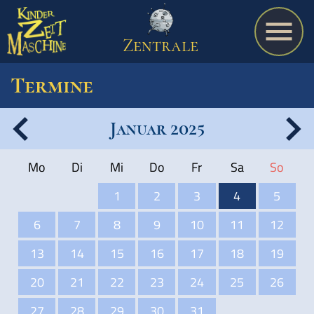
Zentrale
Termine
Januar 2025
Spiel
Mo
Di
Mi
Do
Fr
Sa
So
A bis Z
1
2
3
4
5
6
7
8
9
10
11
12
Termine
13
14
15
16
17
18
19
20
21
22
23
24
25
26
Schulmaterialien
27
28
29
30
31