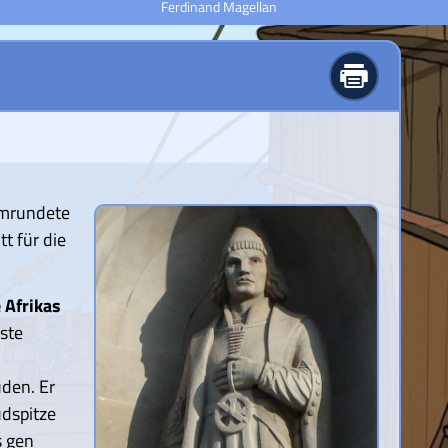
Ferdinand Magellan
umrundete
t für die
 Afrikas
este
üden. Er
üdspitze
s gen