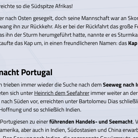
eichte so die Südspitze Afrikas!
er nach Osten gesegelt, doch seine Mannschaft war an Sko
wang ihn zur Rückkehr. Als er bei der Rückfahrt das große F
das ihn der Sturm herumgeführt hatte, nannte er es Sturmka
r taufte das Kap um, in einen freundlicheren Namen: das
Kap
macht Portugal
en trieben immer wieder die Suche nach dem
Seeweg nach I
eten sich unter
Heinrich dem Seefahrer
immer weiter an der
g nach Süden vor, erreichten unter Bartolomeu Dias schließl
Hoffnung und so schließlich Indien.
Portugiesen zu einer
führenden Handels- und Seemacht
. 
amerika, aber auch in Indien, Südostasien und China erwar