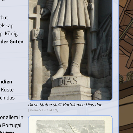
rbut
elskap
p. König
 der Guten
ndien
 Küste
ich das
Diese Statue stellt Bartolomeu Dias dar.
[ ©
Biso
/
CC BY-SA 3.0
]
Vor allem in
b Portugal