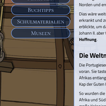
Norden und err
Buchtipps
Dias wäre weit
erkrankt und z
Schulmaterialien
erblickte, um 
Museen
Johann II. abe
Hoffnung
.
Die Welt
Die Portugies
voran. Sie tast
Afrikas entlan
Kap der Guten 
So wurden die 
Afrika und Süd