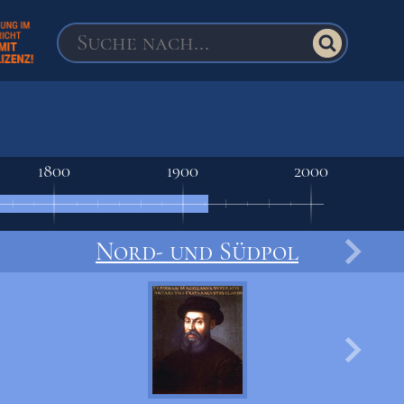
1800
1900
2000
Nord- und Südpol