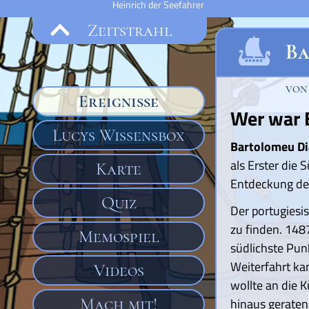
Heinrich der Seefahrer
Zeitstrahl
Ba
vo
Ereignisse
Wer war 
Lucys Wissensbox
Bartolomeu Di
als Erster die 
Karte
Entdeckung d
Quiz
Der portugiesis
zu finden. 1487
Memospiel
südlichste Pun
Weiterfahrt ka
Videos
wollte an die 
Mach mit!
hinaus geraten