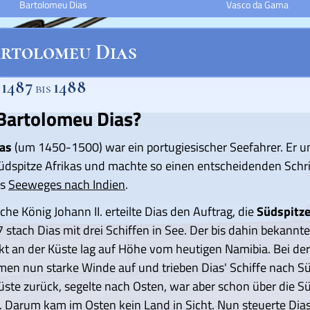
Bartolomeu Dias
Vasco da Gama
rtolomeu Dias
1487
1488
n
bis
Bartolomeu Dias?
as
(um 1450-1500) war ein portugiesischer Seefahrer. Er 
Südspitze Afrikas und machte so einen entscheidenden Schrit
es
Seeweges nach Indien
.
che König Johann II. erteilte Dias den Auftrag, die
Südspitze
 stach Dias mit drei Schiffen in See. Der bis dahin bekannt
kt an der Küste lag auf Höhe vom heutigen Namibia. Bei der
men nun starke Winde auf und trieben Dias' Schiffe nach S
Küste zurück, segelte nach Osten, war aber schon über die S
. Darum kam im Osten kein Land in Sicht. Nun steuerte Dia