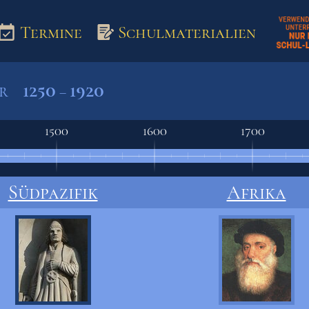
Termine
Schulmaterialien
1250
1920
er
–
aterialien
1500
1600
1700
Südpazifik
Afrika