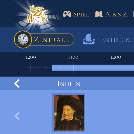
Spiel
A bis Z
Spiel
A bis Z
Termine
Zentrale
Entdeck
Schulm
1200
1300
1400
Indien