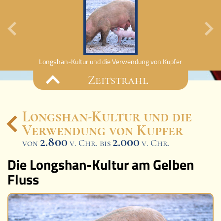
Longshan-Kultur und die Verwendung von Kupfer
Zeitstrahl
Longshan-Kultur und die
Verwendung von Kupfer
Ereignisse
2.800
2.000
von
v. Chr. bis
v. Chr.
Lucys Wissensbox
Die Longshan-Kultur am Gelben
Fluss
Karte
Quiz