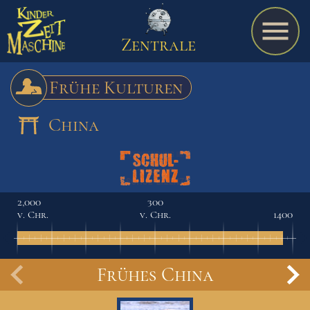
Zentrale
Frühe Kulturen
China
Spiel
A bis Z
2,000
300
v. Chr.
v. Chr.
1400
Termine
Frühes China
Schulmaterialien