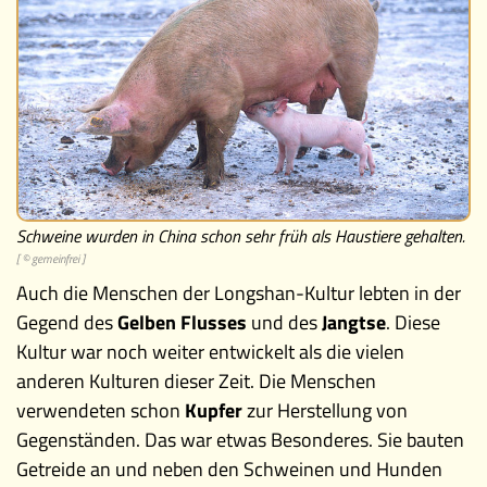
Memospiel
Videos
Mach mit!
Buchtipps
Schulmaterialien
Schweine wurden in China schon sehr früh als Haustiere gehalten.
[ © gemeinfrei ]
Museen
Auch die Menschen der Longshan-Kultur lebten in der
Gegend des
Gelben Flusses
und des
Jangtse
. Diese
Kultur war noch weiter entwickelt als die vielen
anderen Kulturen dieser Zeit. Die Menschen
verwendeten schon
Kupfer
zur Herstellung von
Gegenständen. Das war etwas Besonderes. Sie bauten
Getreide an und neben den Schweinen und Hunden