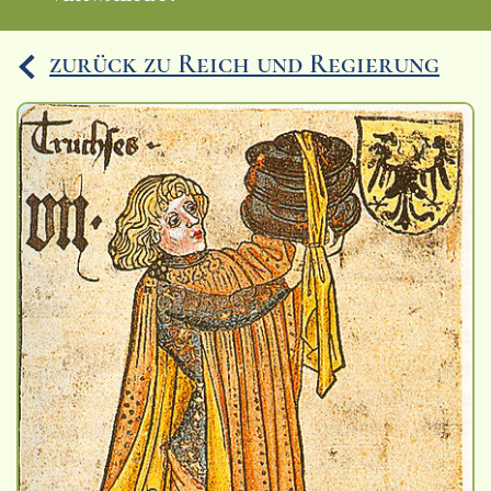
Ereignisse
zurück zu Reich und Regierung
Lucys Wissensbox
Karte
Quiz
Memospiel
Videos
Mach mit!
Buchtipps
Schulmaterialien