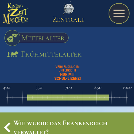
Zentrale
Mittelalter
Frühmittelalter
Spiel
A bis Z
400
550
700
850
1000
Termine
Wie wurde das Frankenreich
Schulmaterialien
verwaltet?