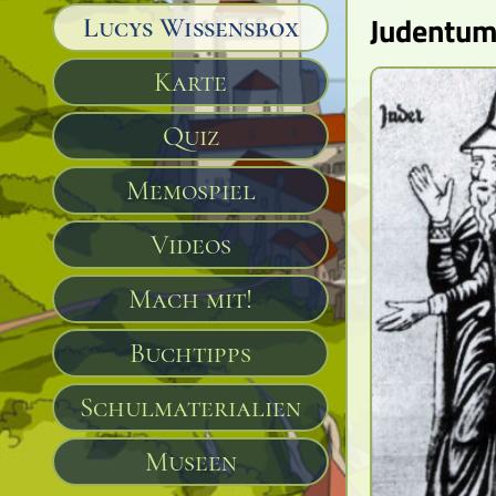
Judentum 
Lucys Wissensbox
Karte
Quiz
Memospiel
Videos
Mach mit!
Buchtipps
Schulmaterialien
Museen