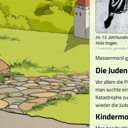
Im 13. Jahrhunder
Hüte tragen.
[ © wikimedia, gemeinfrei ]
Massenmord g
Die Juden
Vor allem die 
man suchte ei
Katastrophe z
wieder die Jud
Kindermo