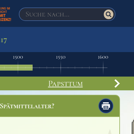
517
1500
1550
1600
Papsttum
Nord
 Spätmittelalter?