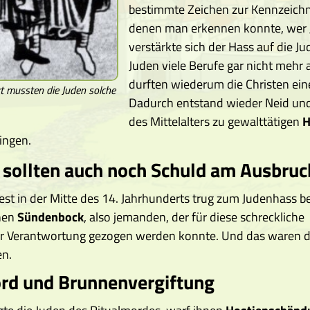
bestimmte Zeichen zur Kennzeichn
denen man erkennen konnte, wer J
verstärkte sich der Hass auf die J
Juden viele Berufe gar nicht mehr 
durften wiederum die Christen eine
t mussten die Juden solche
Dadurch entstand wieder Neid und
des Mittelalters zu gewalttätigen
H
ingen.
 sollten auch noch Schuld am Ausbruc
Pest in der Mitte des 14. Jahrhunderts trug zum Judenhass b
nen
Sündenbock
, also jemanden, der für diese schreckliche
ur Verantwortung gezogen werden konnte. Und das waren 
en.
rd und Brunnenvergiftung