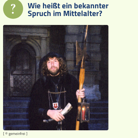
?
Wie heißt ein bekannter
Ereignisse
Spruch im Mittelalter?
Lucys Wissensbox
Karte
Quiz
Memospiel
Videos
Mach mit!
Buchtipps
Schulmaterialien
[ © gemeinfrei ]