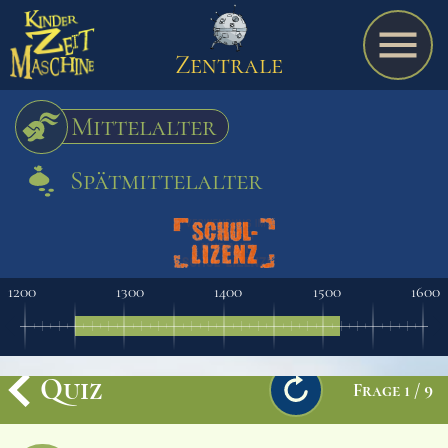
Zentrale
Mittelalter
Spätmittelalter
Spiel
A bis Z
1200
1300
1400
1500
1600
Termine
Quiz
Frage
1
/
9
Schulmaterialien