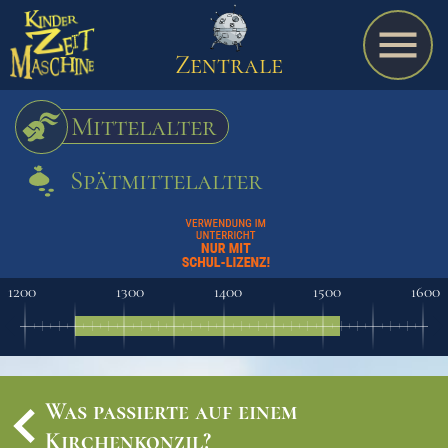
Zentrale
Mittelalter
Spätmittelalter
Spiel
A bis Z
1200
1300
1400
1500
1600
Termine
Was passierte auf einem
Schulmaterialien
Kirchenkonzil?