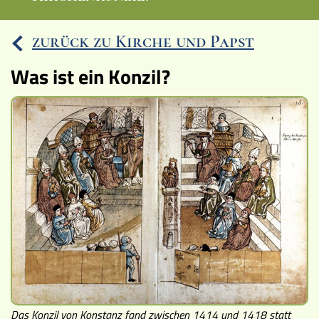
Ereignisse
zurück zu Kirche und Papst
Lucys Wissensbox
Was ist ein Konzil?
Karte
Quiz
Memospiel
Videos
Mach mit!
Buchtipps
Schulmaterialien
Das Konzil von Konstanz fand zwischen 1414 und 1418 statt