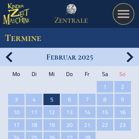
Zentrale
Termine
Februar 2025
Spiel
Mo
Di
Mi
Do
Fr
Sa
So
A bis Z
1
2
3
4
5
6
7
8
9
Termine
10
11
12
13
14
15
16
17
18
19
20
21
22
23
Schulmaterialien
24
25
26
27
28