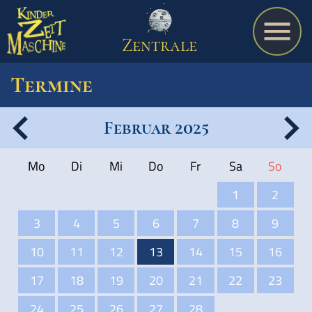
Zentrale
Termine
Februar 2025
Spiel
Mo
Di
Mi
Do
Fr
Sa
So
A bis Z
1
2
3
4
5
6
7
8
9
Termine
10
11
12
13
14
15
16
17
18
19
20
21
22
23
Schulmaterialien
24
25
26
27
28