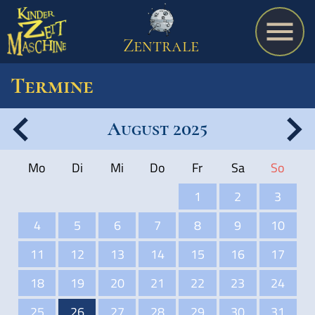
Zentrale
Termine
August 2025
Spiel
Mo
Di
Mi
Do
Fr
Sa
So
A bis Z
1
2
3
4
5
6
7
8
9
10
Termine
11
12
13
14
15
16
17
18
19
20
21
22
23
24
Schulmaterialien
25
26
27
28
29
30
31