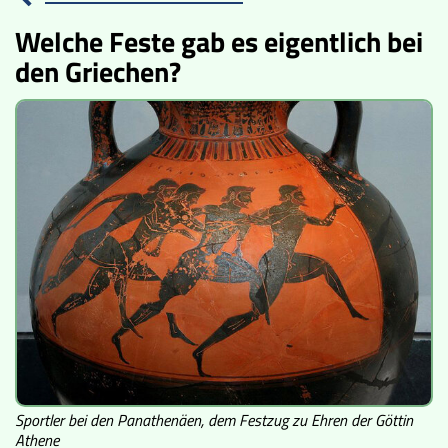
Welche Feste gab es eigentlich bei
Lucys Wissensbox
den Griechen?
Karte
Quiz
Memospiel
Videos
Mach mit!
Buchtipps
Schulmaterialien
Sportler bei den Panathenäen, dem Festzug zu Ehren der Göttin
Museen
Athene