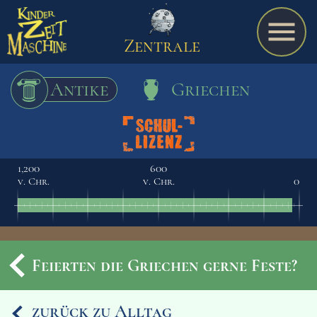
Zentrale
Antike
Griechen
Spiel
1,200
600
v. Chr.
v. Chr.
0
A bis Z
Termine
Feierten die Griechen gerne Feste?
Schulmaterialien
zurück zu Alltag
Ereignisse