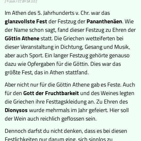
[ ©
Jack
/
CC BY-SA 3.0
]
Im Athen des 5. Jahrhunderts v. Chr. war das
glanzvollste Fest
der Festzug der
Pananthenäen
. Wie
der Name schon sagt, fand dieser Festzug zu Ehren der
Göttin Athene
statt. Die Griechen wetteiferten bei
dieser Veranstaltung in Dichtung, Gesang und Musik,
aber auch Sport. Ein langer Festzug gehörte genauso
dazu wie Opfergaben für die Göttin. Dies war das
größte Fest, das in Athen stattfand.
Aber nicht nur für die Göttin Athene gab es Feste. Auch
für den
Gott der Fruchtbarkeit
und des Weines legten
die Griechen ihre Festtagskleidung an. Zu Ehren des
Dionysos
wurde mehrmals im Jahr gefeiert. Hier soll
der Wein auch reichlich geflossen sein.
Dennoch darfst du nicht denken, dass es bei diesen
Festlichkeiten nur darum ging, sich sinnlos zu