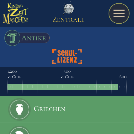
Zentrale
Antike
Spiel
1,200
300
v. Chr.
v. Chr.
600
A bis Z
Termine
Griechen
Schulmaterialien