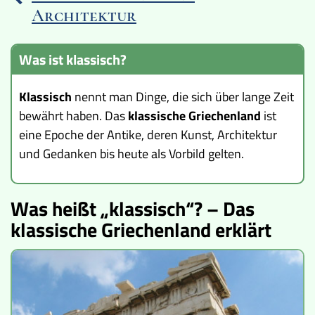
Architektur
Lucys Wissensbox
Was ist klassisch?
Karte
Klassisch
nennt man Dinge, die sich über lange Zeit
Quiz
bewährt haben. Das
klassische Griechenland
ist
Memospiel
eine Epoche der Antike, deren Kunst, Architektur
und Gedanken bis heute als Vorbild gelten.
Videos
Mach mit!
Was heißt „klassisch“? – Das
klassische Griechenland erklärt
Buchtipps
Schulmaterialien
Museen