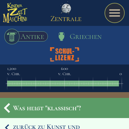
Zentrale
Antike
Griechen
Spiel
1,200
600
v. Chr.
v. Chr.
0
A bis Z
Termine
Was heißt "klassisch"?
Schulmaterialien
zurück zu Kunst und
Ereignisse