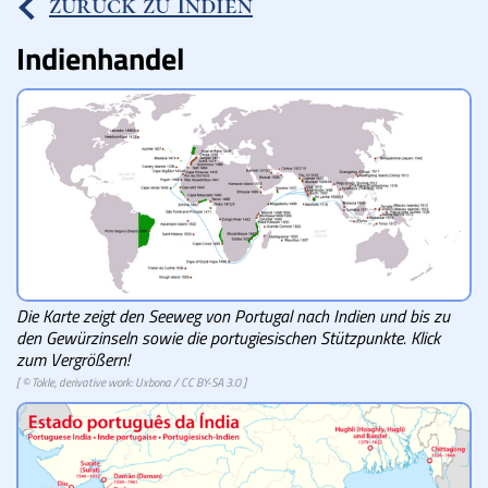
zurück zu Indien
Lucys Wissensbox
Indienhandel
Karte
Quiz
Memospiel
Videos
Mach mit!
Die Karte zeigt den Seeweg von Portugal nach Indien und bis zu
den Gewürzinseln sowie die portugiesischen Stützpunkte. Klick
Buchtipps
zum Vergrößern!
[ © Tokle, derivative work: Uxbona /
CC BY-SA 3.0
]
Schulmaterialien
Museen