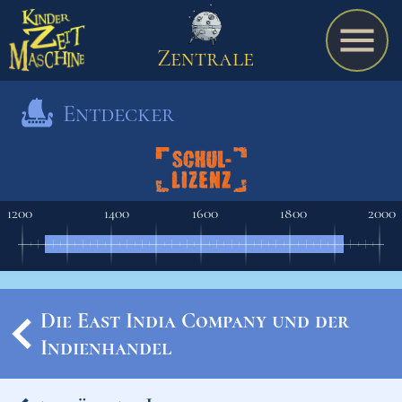
Zentrale
Entdecker
Spiel
1200
1400
1600
1800
2000
A bis Z
Termine
Die East India Company und der
Indienhandel
Schulmaterialien
Ereignisse