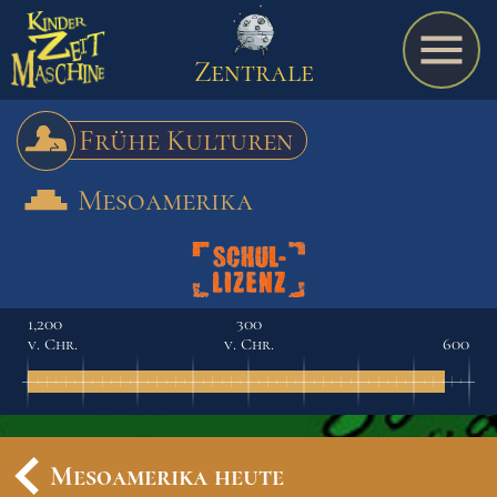
Zentrale
Frühe Kulturen
Mesoamerika
Spiel
A bis Z
1,200
300
v. Chr.
v. Chr.
600
Termine
Schulmaterialien
Mesoamerika heute