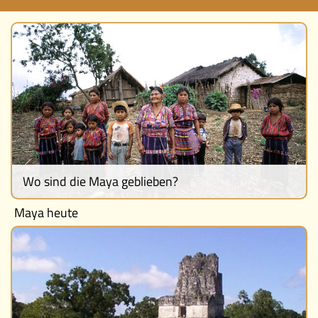
Ereignisse
Lucys Wissensbox
Karte
Quiz
Memospiel
Wo sind die Maya geblieben?
Mach mit!
Maya heute
Buchtipps
Schulmaterialien
Museen