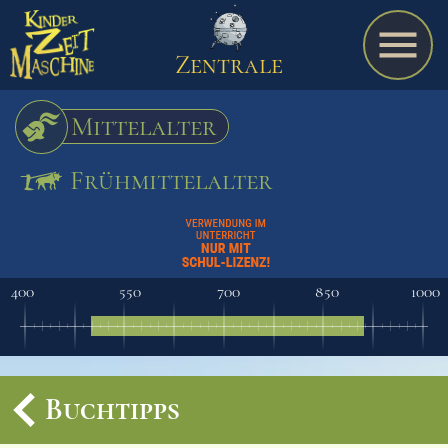
Zentrale
Mittelalter
Frühmittelalter
Spiel
A bis Z
400
550
700
850
1000
Termine
Buchtipps
Schulmaterialien