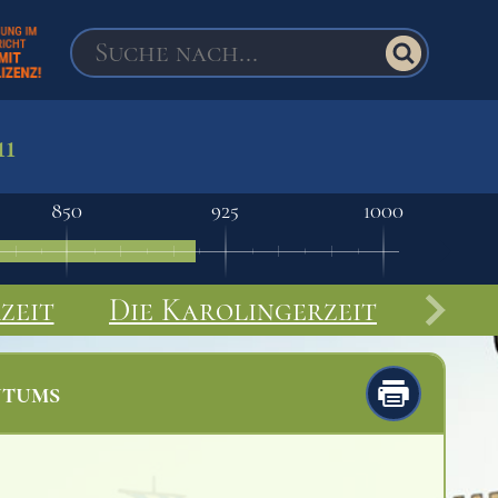
11
850
925
1000
zeit
Die Karolingerzeit
ntums