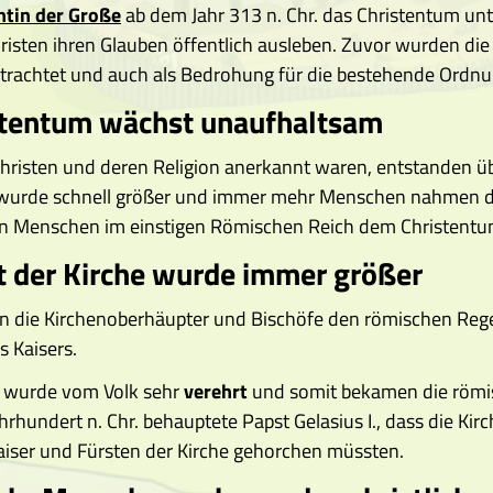
tin der Große
ab dem Jahr 313 n. Chr. das Christentum unt
risten ihren Glauben öffentlich ausleben. Zuvor wurden die
betrachtet und auch als Bedrohung für die bestehende Ord
stentum wächst unaufhaltsam
risten und deren Religion anerkannt waren, entstanden üb
wurde schnell größer und immer mehr Menschen nahmen den
ten Menschen im einstigen Römischen Reich dem Christent
t der Kirche wurde immer größer
n die Kirchenoberhäupter und Bischöfe den römischen Re
 Kaisers.
e wurde vom Volk sehr
verehrt
und somit bekamen die römi
Jahrhundert n. Chr. behauptete Papst Gelasius I., dass die 
aiser und Fürsten der Kirche gehorchen müssten.