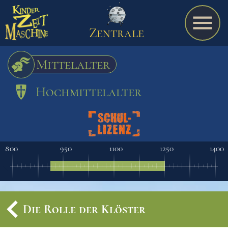
Zentrale
Mittelalter
Hochmittelalter
Spiel
A bis Z
800
950
1100
1250
1400
Termine
Die Rolle der Klöster
Schulmaterialien