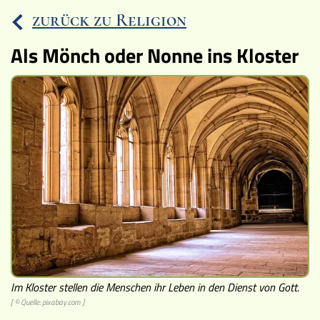
zurück zu Religion
Ereignisse
Als Mönch oder Nonne ins Kloster
Lucys Wissensbox
Karte
Quiz
Memospiel
Videos
Mach mit!
Buchtipps
Im Kloster stellen die Menschen ihr Leben in den Dienst von Gott.
Schulmaterialien
[ © Quelle: pixabay.com ]