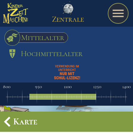
Zentrale
Mittelalter
Hochmittelalter
Spiel
A bis Z
800
950
1100
1250
1400
Termine
Karte
Schulmaterialien