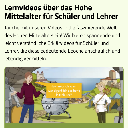
Lernvideos über das Hohe
Ereignisse
Mittelalter für Schüler und Lehrer
Lucys Wissensbox
Tauche mit unseren Videos in die faszinierende Welt
des Hohen Mittelalters ein! Wir bieten spannende und
Karte
leicht verständliche Erklärvideos für Schüler und
Quiz
Lehrer, die diese bedeutende Epoche anschaulich und
lebendig vermitteln.
Memospiel
Videos
Mach mit!
Buchtipps
Schulmaterialien