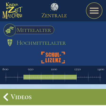
Zentrale
Mittelalter
Hochmittelalter
Spiel
A bis Z
800
950
1100
1250
1400
Termine
Videos
Schulmaterialien