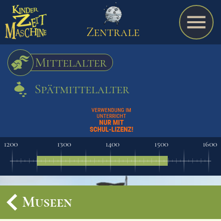
Zentrale
Mittelalter
Spätmittelalter
Spiel
A bis Z
1200
1300
1400
1500
1600
Termine
Museen
Schulmaterialien