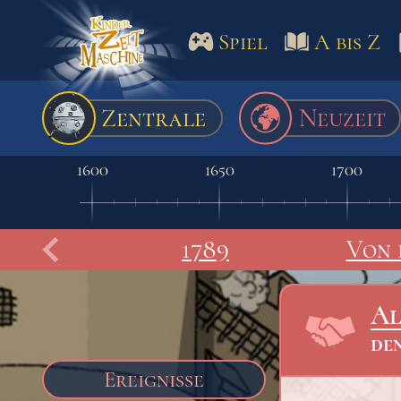
Spiel
A bis Z
Spiel
A bis Z
Termine
Zentrale
Neuzeit
Schulm
1600
1650
1700
1789
Von 
Al
de
Ereignisse