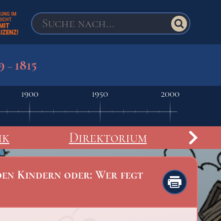
9
1815
–
1900
1950
2000
ik
Direktorium
den Kindern oder: Wer fegt