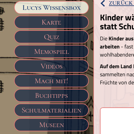
zurück
Lucys Wissensbox
Kinder wä
Karte
statt Sch
Quiz
Die
Kinder aus
arbeiten
- fast
Memospiel
wohlhabendere
Videos
Auf dem Land
sammelten nach
Mach mit!
Früchte von d
Buchtipps
Schulmaterialien
Museen