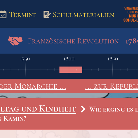
Termine
Schulmaterialien
178
Französische Revolution
aterialien
1750
1800
1850
der Monarchie ...
... zur Republ
ltag und Kindheit
Wie erging es 
n Kamin?