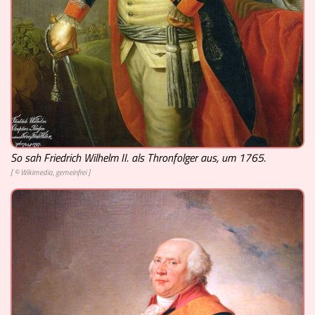
Museen
So sah Friedrich Wilhelm II. als Thronfolger aus, um 1765.
[ © Wikimedia, gemeinfrei ]