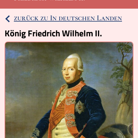
Ereignisse
zurück zu In deutschen Landen
Lucys Wissensbox
König Friedrich Wilhelm II.
Karte
Quiz
Memospiel
Videos
Mach mit!
Buchtipps
Schulmaterialien