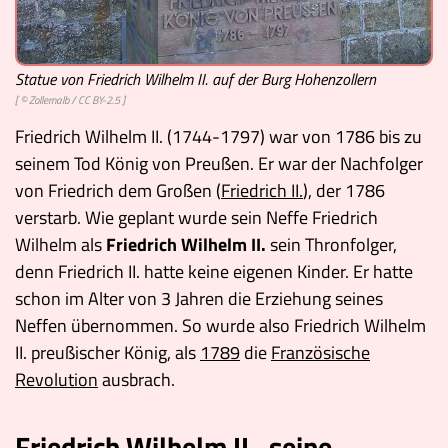
Statue von Friedrich Wilhelm II. auf der Burg Hohenzollern
[ ©
Zollernalb
/
CC BY-2.5
]
Friedrich Wilhelm II. (1744-1797) war von 1786 bis zu
seinem Tod König von Preußen. Er war der Nachfolger
von Friedrich dem Großen (
Friedrich II.
), der 1786
verstarb. Wie geplant wurde sein Neffe Friedrich
Wilhelm als
Friedrich Wilhelm II.
sein Thronfolger,
denn Friedrich II. hatte keine eigenen Kinder. Er hatte
schon im Alter von 3 Jahren die Erziehung seines
Neffen übernommen. So wurde also Friedrich Wilhelm
II. preußischer König, als
1789
die
Französische
Revolution
ausbrach.
Friedrich Wilhelm II., seine