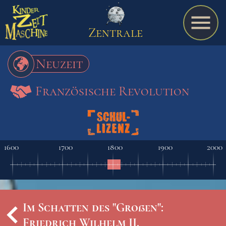
Zentrale
Neuzeit
Französische Revolution
Spiel
A bis Z
1600
1700
1800
1900
2000
Termine
Im Schatten des "Großen":
Schulmaterialien
Friedrich Wilhelm II.