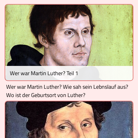
Ereignisse
Lucys Wissensbox
Karte
Quiz
Memospiel
Wer war Martin Luther? Teil 1
Videos
Wer war Martin Luther? Wie sah sein Lebnslauf aus?
Wo ist der Geburtsort von Luther?
Mach mit!
Buchtipps
Schulmaterialien