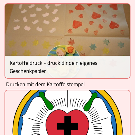
Ereignisse
Lucys Wissensbox
Karte
Quiz
Kartoffeldruck - druck dir dein eigenes
Memospiel
Geschenkpapier
Videos
Drucken mit dem Kartoffelstempel
Mach mit!
Buchtipps
Schulmaterialien