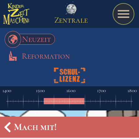
Zentrale
Neuzeit
Reformation
Spiel
A bis Z
1400
1500
1600
1700
1800
Termine
Mach mit!
Schulmaterialien