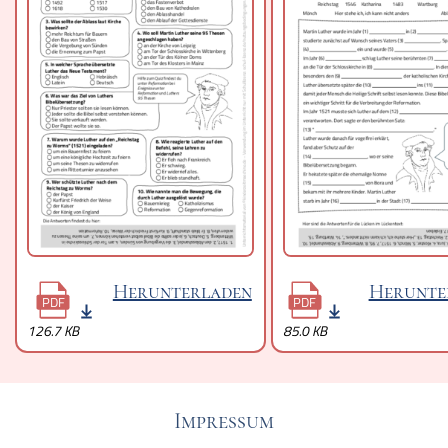
Herunterladen
Herunte
PDF
PDF
126.7 KB
85.0 KB
Impressum