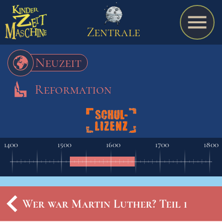
Zentrale
Neuzeit
Reformation
Spiel
A bis Z
1400
1500
1600
1700
1800
Termine
Wer war Martin Luther? Teil 1
Schulmaterialien