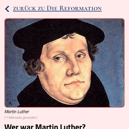
zurück zu Die Reformation
Ereignisse
Lucys Wissensbox
Karte
Quiz
Memospiel
Videos
Mach mit!
Buchtipps
Martin Luther
[ © Wikimedia, gemeinfrei ]
Schulmaterialien
Wer war Martin Luther?