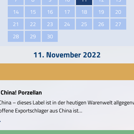
14
15
16
17
18
19
20
21
22
23
24
25
26
27
28
29
30
11. November 2022
China! Porzellan
hina – dieses Label ist in der heutigen Warenwelt allgegen
offene Exportschlager aus China ist…