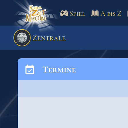
Spiel
A bis Z
Spiel
A bis Z
Termine
Zentrale
Schulm
Termine