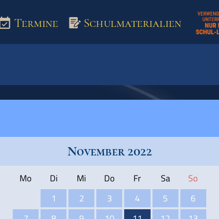
Termine
Schulmaterialien
aterialien
November 2022
Mo
Di
Mi
Do
Fr
Sa
So
1
2
3
4
5
6
7
8
9
10
11
12
13