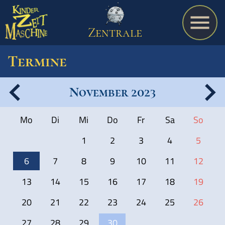
Zentrale
Termine
November 2023
Spiel
Mo
Di
Mi
Do
Fr
Sa
So
A bis Z
1
2
3
4
5
6
7
8
9
10
11
12
Termine
13
14
15
16
17
18
19
20
21
22
23
24
25
26
Schulmaterialien
27
28
29
30