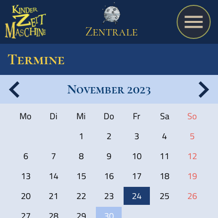
Zentrale
Termine
November 2023
Spiel
Mo
Di
Mi
Do
Fr
Sa
So
A bis Z
1
2
3
4
5
6
7
8
9
10
11
12
Termine
13
14
15
16
17
18
19
20
21
22
23
24
25
26
Schulmaterialien
27
28
29
30