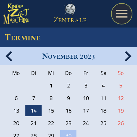
Zentrale
Termine
November 2023
Spiel
Mo
Di
Mi
Do
Fr
Sa
So
A bis Z
1
2
3
4
5
6
7
8
9
10
11
12
Termine
13
14
15
16
17
18
19
20
21
22
23
24
25
26
Schulmaterialien
27
28
29
30