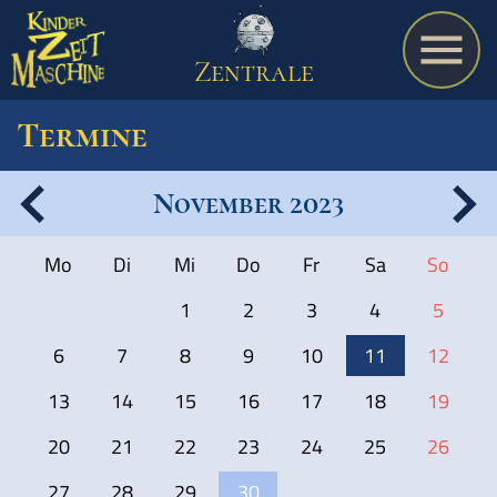
Zentrale
Termine
November 2023
Spiel
Mo
Di
Mi
Do
Fr
Sa
So
A bis Z
1
2
3
4
5
6
7
8
9
10
11
12
Termine
13
14
15
16
17
18
19
20
21
22
23
24
25
26
Schulmaterialien
27
28
29
30