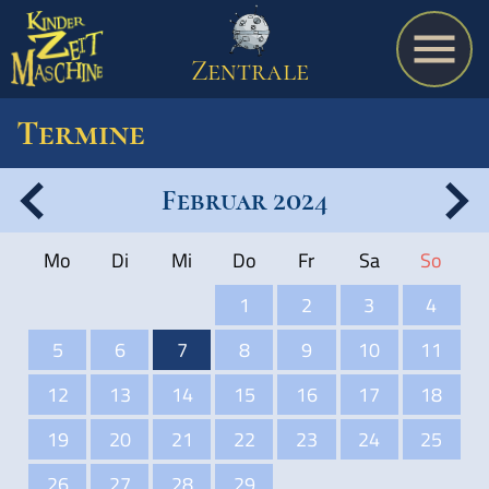
Zentrale
Termine
Februar 2024
Spiel
Mo
Di
Mi
Do
Fr
Sa
So
A bis Z
1
2
3
4
5
6
7
8
9
10
11
Termine
12
13
14
15
16
17
18
19
20
21
22
23
24
25
Schulmaterialien
26
27
28
29