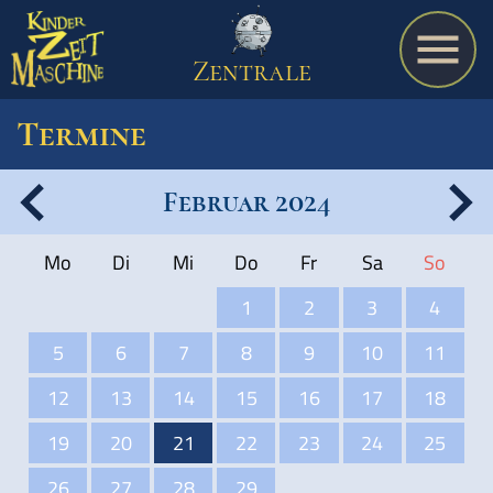
Zentrale
Termine
Februar 2024
Spiel
Mo
Di
Mi
Do
Fr
Sa
So
A bis Z
1
2
3
4
5
6
7
8
9
10
11
Termine
12
13
14
15
16
17
18
19
20
21
22
23
24
25
Schulmaterialien
26
27
28
29