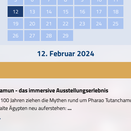
12
13
14
15
16
17
18
19
20
21
22
23
24
25
26
27
28
29
12. Februar 2024
amun - das immersive Ausstellungserlebnis
r 100 Jahren ziehen die Mythen rund um Pharao Tutancham
 alte Ägypten neu auferstehen:
…