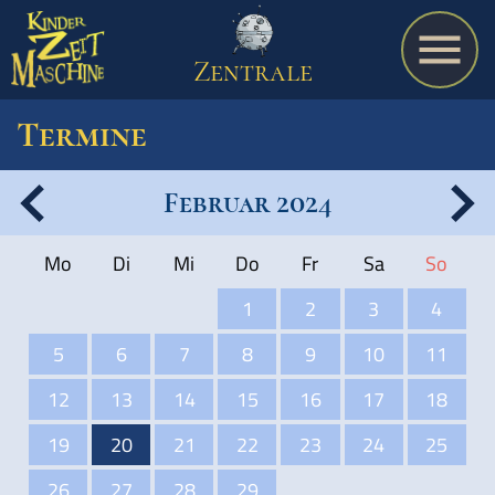
Zentrale
Termine
Februar 2024
Spiel
Mo
Di
Mi
Do
Fr
Sa
So
A bis Z
1
2
3
4
5
6
7
8
9
10
11
Termine
12
13
14
15
16
17
18
19
20
21
22
23
24
25
Schulmaterialien
26
27
28
29