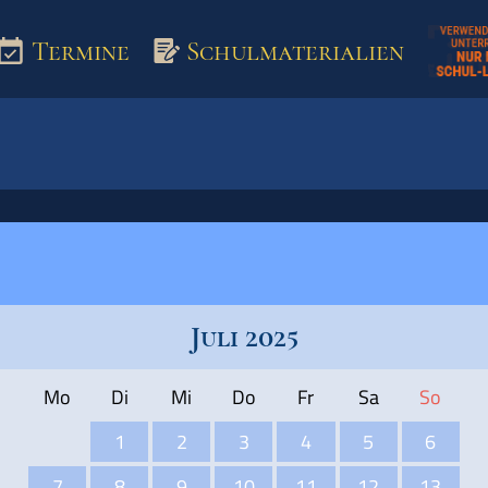
Termine
Schulmaterialien
aterialien
Juli 2025
Mo
Di
Mi
Do
Fr
Sa
So
1
2
3
4
5
6
7
8
9
10
11
12
13