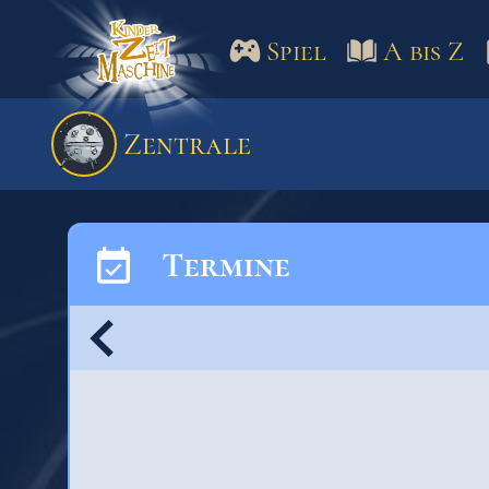
Spiel
A bis Z
Spiel
A bis Z
Termine
Zentrale
Schulm
Termine