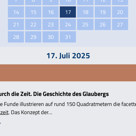
14
15
16
17
18
19
20
21
22
23
24
25
26
27
28
29
30
31
17. Juli 2025
ch die Zeit. Die Geschichte des Glaubergs
e Funde illustrieren auf rund 150 Quadratmetern die facett
zeit
. Das Konzept der…