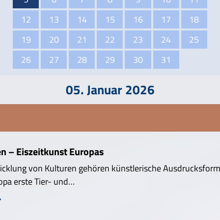
12
13
14
15
16
17
18
19
20
21
22
23
24
25
26
27
28
29
30
31
05. Januar 2026
n – Eiszeitkunst Europas
icklung von Kulturen gehören künstlerische Ausdrucksforme
opa erste Tier- und…