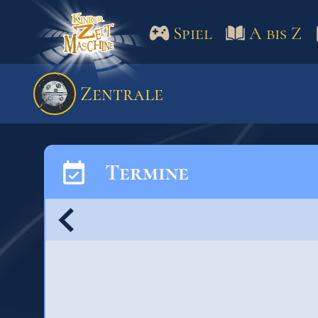
Spiel
A bis Z
Spiel
A bis Z
Termine
Zentrale
Schulm
Termine