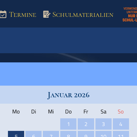
Termine
Schulmaterialien
aterialien
Januar 2026
Mo
Di
Mi
Do
Fr
Sa
So
1
2
3
4
5
6
7
8
9
10
11