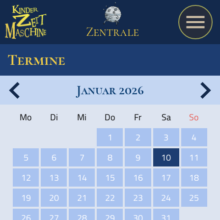
Zentrale
Termine
Januar 2026
Spiel
Mo
Di
Mi
Do
Fr
Sa
So
A bis Z
1
2
3
4
5
6
7
8
9
10
11
Termine
12
13
14
15
16
17
18
19
20
21
22
23
24
25
Schulmaterialien
26
27
28
29
30
31