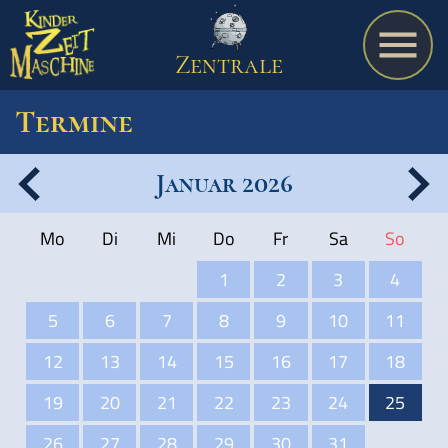
Zentrale
Termine
Januar 2026
Spiel
Mo
Di
Mi
Do
Fr
Sa
So
A bis Z
1
2
3
4
5
6
7
8
9
10
11
Termine
12
13
14
15
16
17
18
19
20
21
22
23
24
25
Schulmaterialien
26
27
28
29
30
31