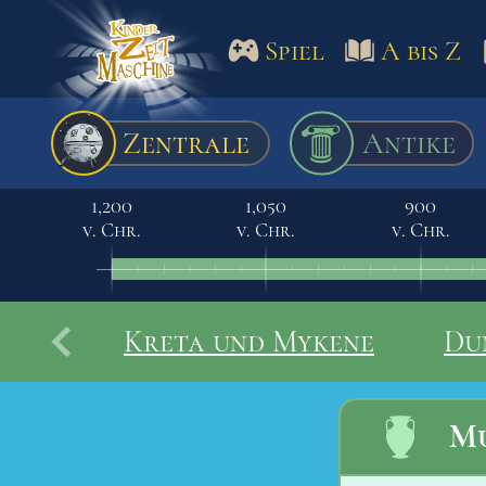
Spiel
A bis Z
Spiel
A bis Z
Termine
Zentrale
Antike
Schulm
1,200
1,050
900
v. Chr.
v. Chr.
v. Chr.
Kreta und Mykene
Du
Mu