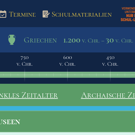
Termine
Schulmaterialien
1.200
30
Griechen
v. Chr. –
v. Chr.
aterialien
750
600
450
v. Chr.
v. Chr.
v. Chr.
nkles Zeitalter
Archaische Ze
seen