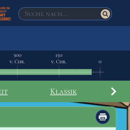
300
150
v. Chr.
v. Chr.
0
Al
it
Klassik