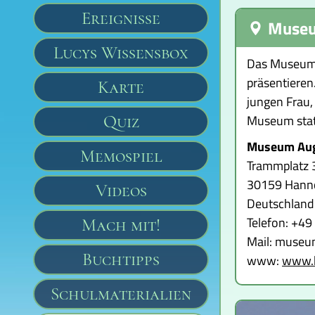
Ereignisse
Museu
Lucys Wissensbox
Das Museum A
präsentieren
Karte
jungen Frau,
Quiz
Museum stat
Museum Aug
Memospiel
Trammplatz 
30159 Hann
Videos
Deutschland
Telefon: +4
Mach mit!
Mail: museu
Buchtipps
www:
www.h
Schulmaterialien